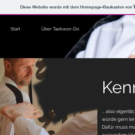
Diese Website wurde mit dem Homepage-Baukasten von
Start
Über Taekwon-Do
Trainingszeiten
Ken
... also eigentl
würde gern lern
Dafür muss man
ausserdem körper